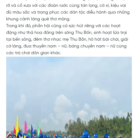
rỡ và cổ xưa với các đoàn rước cùng tán lọng, cờ xí, kiệu vai
đủ màu sắc và trang phục các dân tộc diễu hành qua những
khung cảnh làng quê thơ mộng.
Trong khi đó, phần hội cũng có sức hút riêng với các hoạt
động như thả hoa đăng trên sông Thu Bồn, sinh hoạt lửa trại
tại bến sông, đêm thơ nhạc mẹ Thu Bồn, hô hát bài chòi, giải
cờ làng, đua thuyền nam – nữ, bóng chuyền nam – nữ cùng
các trò chơi dân gian khác.