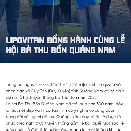
LIPOVITAN ĐỒNG HÀNH CÙNG LỄ
HỘI BÀ THU BỒN QUẢNG NAM
Trong hai ngày 2 – 3/3 (tức 11 – 12/2 âm lịch), chính quyền và
nhân dân xã Duy Tân (Duy Xuyên) tỉnh Quảng Nam đã tổ chức
sôi nổi lễ hội truyền thống Bà Thu Bồn năm 2023.
Lễ hội Bà Thu Bồn Quảng Nam đã trải qua hơn 300 năm, đây
là một nét đẹp văn hóa tâm linh có ý nghĩa vô cũng quan
trọng đối với người dân xứ Quảng. Năm nay, phần lễ được tổ
chức theo nghi thức truyền thống gồm: lễ bài trí, lễ rước sắc, lễ
rước nước, lễ đại tế, lễ hoàn sắc… mang lại một không khí rực