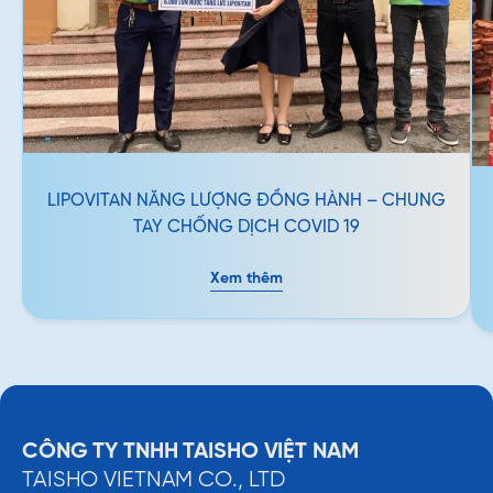
LIPOVITAN NĂNG LƯỢNG ĐỒNG HÀNH – CHUNG
TAY CHỐNG DỊCH COVID 19
Xem thêm
CÔNG TY TNHH TAISHO VIỆT NAM
TAISHO VIETNAM CO., LTD