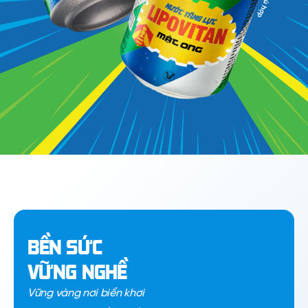
BỀN SỨC
VỮNG NGHỀ
Vững vàng nơi biển khơi