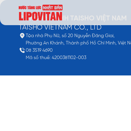
CÔNG TY TNHH TAISHO VIỆT NAM
TAISHO VIETNAM CO., LTD
Tòa nhà Phụ Nữ, số 20 Nguyễn Đăng Giai,
Phường An Khánh, Thành phố Hồ Chí Minh, Việt 
08 3519 4690
Mã số thuế: 4200381102-003